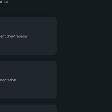
rise
ent d'entreprise
ementation