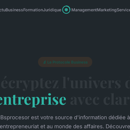
ctu
Business
Formation
Juridique
Management
Marketing
Servic
🔬 Le Protocole Business
écryptez l'univers 
entreprise
avec clar
Bsprocesor est votre source d'information dédiée à
'entrepreneuriat et au monde des affaires. Découvr