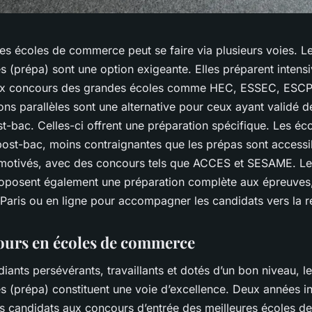
es écoles de commerce peut se faire via plusieurs voies. L
s (prépa) sont une option exigeante. Elles préparent intens
aux concours des grandes écoles comme HEC, ESSEC, ESCP
ns parallèles sont une alternative pour ceux ayant validé 
t-bac. Celles-ci offrent une préparation spécifique. Les éc
st-bac, moins contraignantes que les prépas sont accessi
 motivés, avec des concours tels que ACCES et SESAME. L
oposent également une préparation complète aux épreuves
 Paris ou en ligne pour accompagner les candidats vers la r
ours en écoles de commerce
diants persévérants, travaillants et dotés d’un bon niveau, l
s (prépa) constituent une voie d’excellence. Deux années i
es candidats aux concours d’entrée des meilleures écoles 