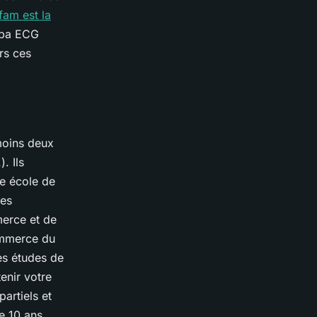
fam est la
répa ECG
rs ces
 moins deux
. Ils
ne école de
les
merce et de
ommerce du
es études de
tenir votre
artiels et
e 10 ans