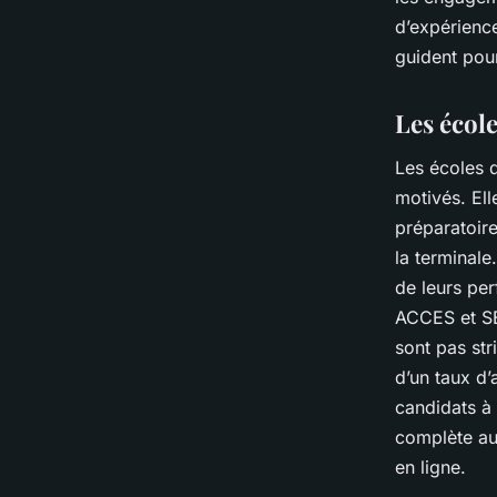
d’expérienc
guident pou
Les écol
Les écoles 
motivés. Ell
préparatoire
la terminale
de leurs pe
ACCES et SE
sont pas str
d’un taux d
candidats à
complète au
en ligne.