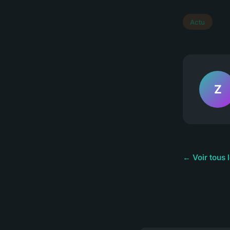
Actu
Z
← Voir tous l