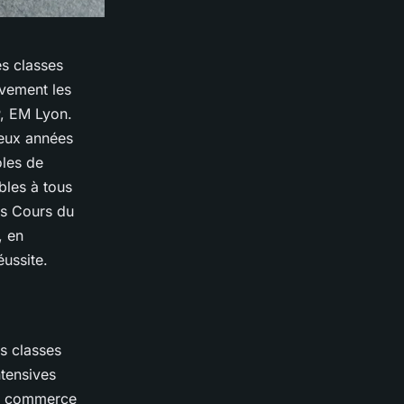
es classes
ivement les
, EM Lyon.
deux années
oles de
bles à tous
es Cours du
, en
éussite.
es classes
ntensives
de commerce