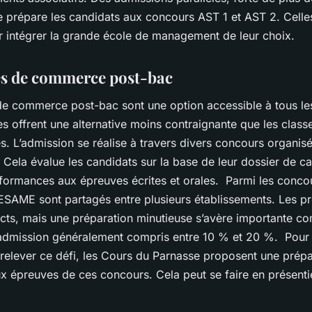
e prépare les candidats aux concours AST 1 et AST 2. Celles
r intégrer la grande école de management de leur choix.
es de commerce post-bac
de commerce post-bac sont une option accessible à tous le
es offrent une alternative moins contraignante que les class
s. L’admission se réalise à travers divers concours organis
. Cela évalue les candidats sur la base de leur dossier de c
rformances aux épreuves écrites et orales. Parmi les conco
SAME sont partagés entre plusieurs établissements. Les pr
icts, mais une préparation minutieuse s’avère importante c
’admission généralement compris entre 10 % et 20 %. Pour 
 relever ce défi, les Cours du Parnasse proposent une prépa
x épreuves de ces concours. Cela peut se faire en présentie