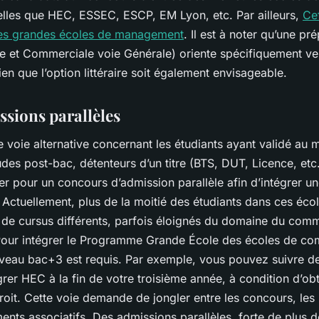
telles que HEC, ESSEC, ESCP, EM Lyon, etc. Par ailleurs,
Ce
es grandes écoles de management
. Il est à noter qu’une p
 et Commerciale voie Générale) oriente spécifiquement ve
en que l’option littéraire soit également envisageable.
ssions parallèles
une voie alternative concernant les étudiants ayant validé au
des post-bac, détenteurs d’un titre (BTS, DUT, Licence, etc.)
r pour un concours d’admission parallèle afin d’intégrer u
ctuellement, plus de la moitié des étudiants dans ces éco
 de cursus différents, parfois éloignés du domaine du com
 Pour intégrer le Programme Grande École des écoles de c
iveau bac+3 est requis. Par exemple, vous pouvez suivre d
égrer HEC à la fin de votre troisième année, à condition d’ob
roit. Cette voie demande de jongler entre les concours, les p
nts associatifs. Des admissions parallèles, forte de plus d