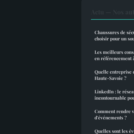
Actu — Nos aut
Chaussures de séc
choisir pour un so
Les meilleurs cons
en référencement à
Quelle entreprise 
Haute-Savoie ?
LinkedIn : le résea
incontournable pou
Comment rendre vot
d'événements ?
Quelles sont les év