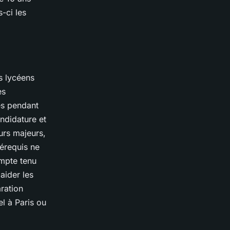
-ci les
s lycéens
es
és pendant
andidature et
urs majeurs,
érequis ne
ompte tenu
aider les
ration
l à Paris ou