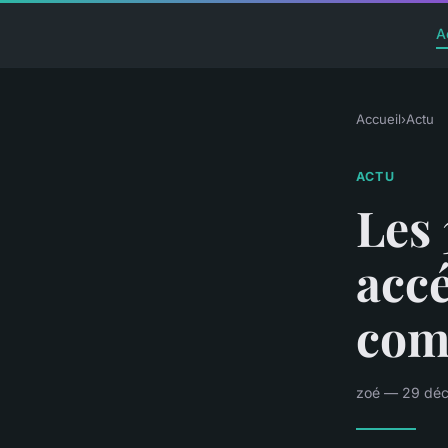
A
Accueil
›
Actu
ACTU
Les
accé
com
zoé — 29 déc