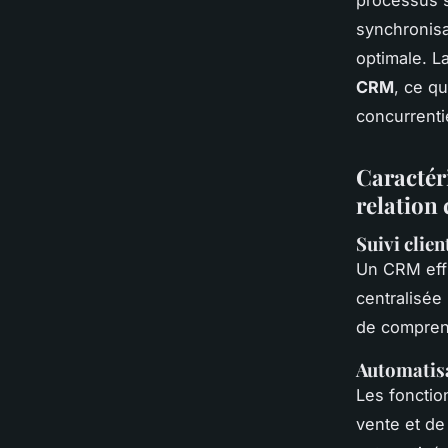
synchronisa
optimale. L
CRM
, ce qu
concurrentie
Caractéri
relation 
Suivi clie
Un CRM eff
centralisée
de comprend
Automatisa
Les fonctio
vente et de 