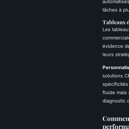
automatisés
tâches à plu
Tableaux d
Les tableau
commerciale
évidence de
leurs strat
Personnalis
solutions C
spécificité
fluide mais
diagnostic c
Comment 
perform