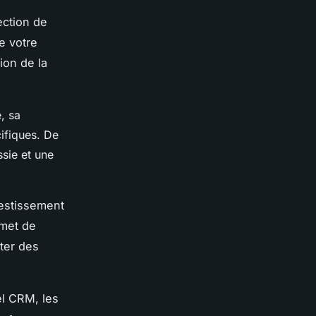
ection de
e votre
ion de la
, sa
ifiques. De
sie et une
vestissement
rmet de
ter des
el CRM, les