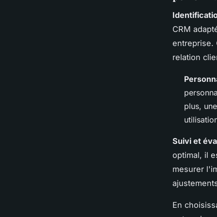
Identificat
CRM adaptée
entreprise.
relation cl
Personna
personna
plus, un
utilisatio
Suivi et éva
optimal, il 
mesurer l'i
ajustements
En choisiss