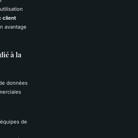
tilisation
 client
 un avantage
ié à la
 de données
merciales
s équipes de
s