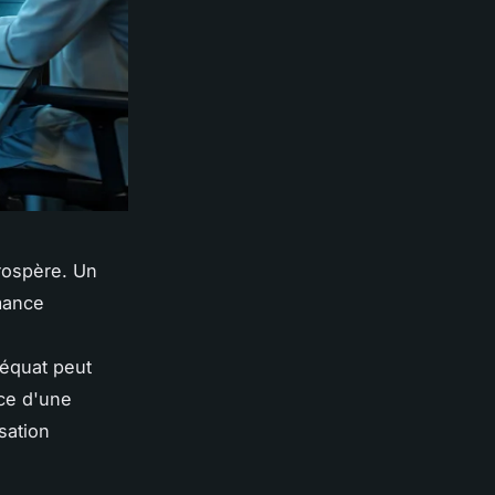
prospère. Un
mance
équat peut
nce d'une
sation