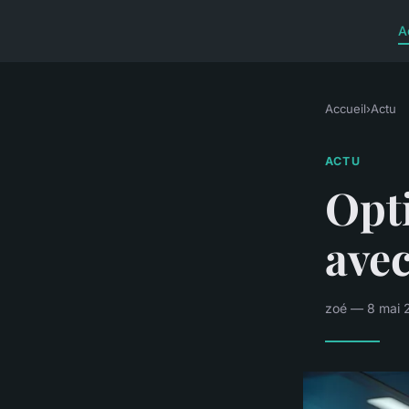
A
Accueil
›
Actu
ACTU
Opti
avec
zoé — 8 mai 