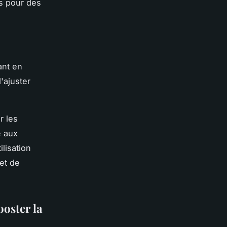
ps pour des
ant en
'ajuster
r les
e aux
lisation
et de
oster la