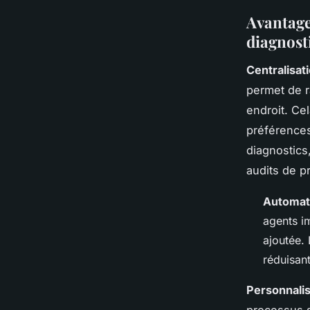
Avantage
diagnost
Centralisat
permet de r
endroit. Cel
préférences
diagnostics,
audits de pr
Automati
agents im
ajoutée. 
réduisant
Personnali
processus 