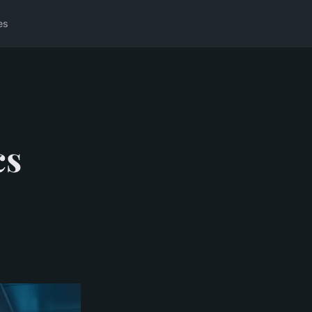
es
cs