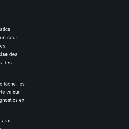
stics
 un seul
les
cise
des
rs des
e tâche, les
rte valeur
agnostics en
s aux
e