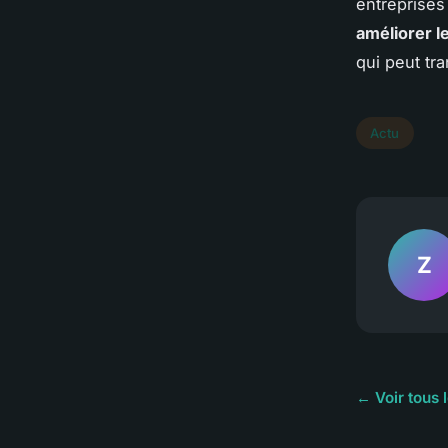
entreprises
améliorer l
qui peut tr
Actu
Z
← Voir tous l