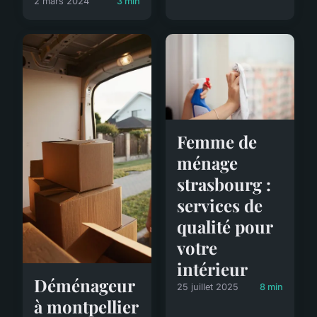
2 mars 2024
3 min
Femme de
ménage
strasbourg :
services de
qualité pour
votre
intérieur
Déménageur
25 juillet 2025
8 min
à montpellier